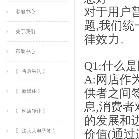
对于用户
客服中心
题,我们
关于我们
律效力。
帮助中心
Q1:什么是
〖 售后采访 〗
A:网店作
供者之间
〖 新媒体 〗
息,消费
〖 网店转让 〗
的发展和
价值(通过
〖 法大大电子签 〗