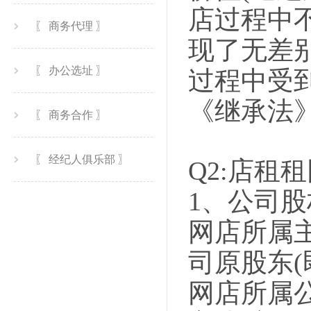
店过程中
〖 商务代理 〗
现了无差
〖 办公选址 〗
过程中受
《继承法
〖 商务合作 〗
〖 经纪人俱乐部 〗
Q2:店租
1、公司
网店所属主
司原股东(
网店所属